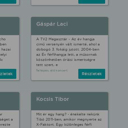
Gáspár Laci
cho
A TV2 Megasztár - Az év hangja
yben
című versenyén vált ismerté, ahol a
 hazai
dobogó 3. fokáig jutott. 2004-ben
elyi
az Év férfihangja lett, a műsornak
lc
köszönhetően óriási ismertségre
tett szert, e
fellépés, élő koncert
zletek
Részletek
Kocsis Tibor
ar
Mit ér egy hang? - énekelte nekünk
tséget a
Tibó 2011-ben, amikor megnyerte az
erezte
X-Faktort. Egy különleges férfi