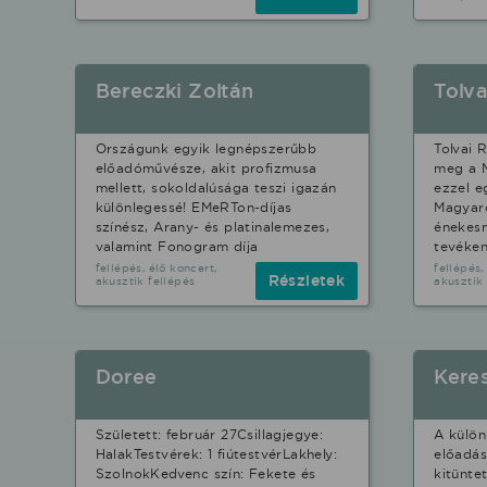
produkciótól
Bereczki Zoltán
Tolva
Országunk egyik legnépszerűbb
Tolvai 
előadóművésze, akit profizmusa
meg a M
mellett, sokoldalúsága teszi igazán
ezzel e
különlegessé! EMeRTon-díjas
Magyar
színész, Arany- és platinalemezes,
énekes
valamint Fonogram díja
tevéken
fellépés, élő koncert,
fellépés,
Részletek
akusztik fellépés
akusztik 
Doree
Keres
Született: február 27Csillagjegye:
A külön
HalakTestvérek: 1 fiútestvérLakhely:
előadás
SzolnokKedvenc szín: Fekete és
kitünte