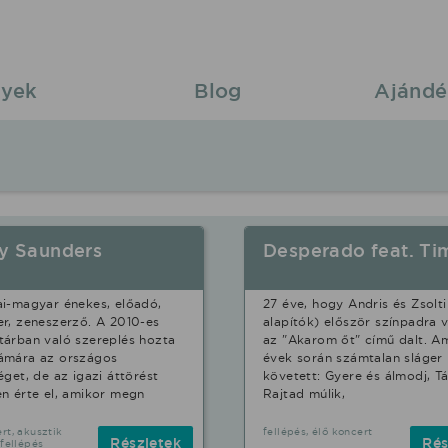
yek
Blog
Ajándé
ay Saunders
Desperado feat. Ti
i-magyar énekes, előadó,
27 éve, hogy Andris és Zsolti
r, zeneszerző. A 2010-es
alapítók) először színpadra v
árban való szereplés hozta
az "Akarom őt" című dalt. Am
ámára az országos
évek során számtalan sláger
éget, de az igazi áttörést
követett: Gyere és álmodj, Tá
n érte el, amikor megn
Rajtad múlik,
rt, akusztik
fellépés, élő koncert
Részletek
Rés
 fellépés