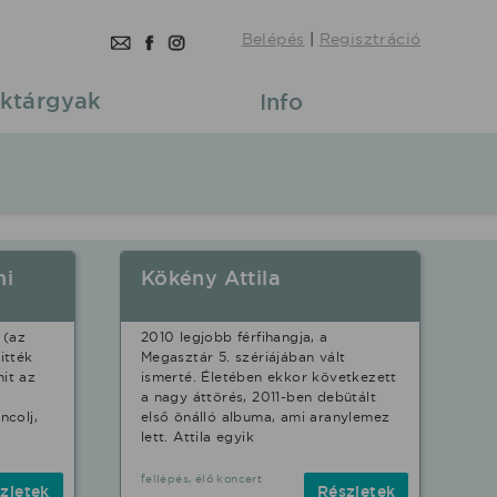
Belépés
|
Regisztráció
ktárgyak
Info
mi
Kökény Attila
 (az
2010 legjobb férfihangja, a
itték
Megasztár 5. szériájában vált
it az
ismerté. Életében ekkor következett
a nagy áttörés, 2011-ben debütált
ncolj,
első önálló albuma, ami aranylemez
lett. Attila egyik
fellépés, élő koncert
zletek
Részletek