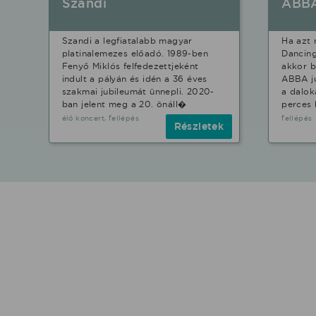
Szandi
ABB
Szandi a legfiatalabb magyar
Ha azt
platinalemezes előadó. 1989-ben
Dancin
Fenyő Miklós felfedezettjeként
akkor b
indult a pályán és idén a 36 éves
ABBA ju
szakmai jubileumát ünnepli. 2020-
a dalo
ban jelent meg a 20. önáll�
perces
élő koncert, fellépés
fellépés
Részletek