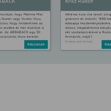
ABACK
Krisz Rudolf
 mondjuk, hogy Mamma Mia!,
Hétéves kora óta tanult zong
g Queen vagy Voulez-Vous,
gitározni és dobolni. 1989-b
iztos, hogy mindenkinek az
édesapja kezdeményezésére,
t eszébe és már dúdoljuk is
dobos, megalakította bátyjáv
kat. Az ABBABACK egy 50
két unokatestvérével a Roc
 kosztümös show keretén
formációt, majd 1
fellépés, élő koncert
Részletek
Rés