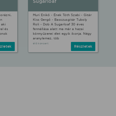
Sugarloaf
orázni,
Muri Enikő - Ének Tóth Szabi - Gitár
en
Kiss Gergő - Basszusgitár Tuboly
 aki
Roli - Dob A Sugarloaf 30 éves
al és
fennállása alatt ma már a hazai
konok
könnyűzenei élet egyik ikonja. Négy
aranylemez, töb
élő koncert
zletek
Részletek