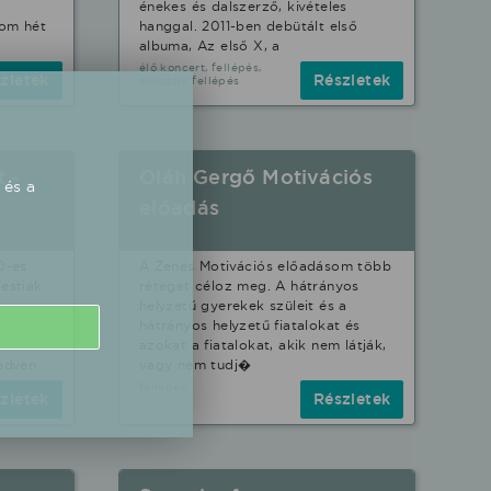
g
énekes és dalszerző, kivételes
rom hét
hanggal. 2011-ben debütált első
albuma, Az első X, a
élő koncert, fellépés,
zletek
Részletek
akusztik fellépés
 -
Oláh Gergő Motivációs
 és a
előadás
0-es
A Zenés Motivációs előadásom több
estiák
réteget céloz meg. A hátrányos
helyzetű gyerekek szüleit és a
hátrányos helyzetű fiatalokat és
azokat a fiatalokat, akik nem látják,
kedven
vagy nem tudj�
fellépés
zletek
Részletek