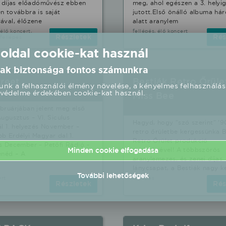
s díjas előadóművész ebben
meg, ahol egészen a 3. helyi
n továbbra is saját
jutott.Első önálló albuma há
ával, élőzene
alatt aranylem
 élő koncert,
fellépés, élő koncert
Részletek
Rés
fellépés
 oldal cookie-kat használ
ak biztonsága fontos számunkra
reet
Bestiák Retro Őrület
nk a felhasználói élmény növelése, a kényelmes felhasználás
védelme érdekében cookie-kat használ.
Miss Bee
bruárjában jelent meg első
Augusztus – VI. Siculus
Hagyd, hogy "szó szerint" ’9
ál 1. helyezés November –
retro őrületbe kergessünka B
b Erdélyi Magyar dal 1.
Retro Őrület produkció
s December – Petőfi Rádió –
Minden cookie elfogadása
segítségével! A többszörös
enéd – A
aranylemezes, és zenei díjas
lánycsapat, a Bestiák nagy 
További lehetőségek
ert
fellépés
Részletek
Rés