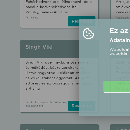
FehérKedvenc étel: Mindenevő, de a
Artisju
pacal a kedvencKedvenc ital:
az évbe
Whisky, pálinkaAmit ne
zenekar
fellépés
fellépés,
Részletek
akusztik 
Ez az
Adatain
Singh Viki
4S St
Weboldalu
weboldal 
Singh Viki gyermekkora óta énekelt
2018.Fe
és működött közre zenekarokban,
daluk. 
illetve nagyprodukciókban szólista
Fesztiv
és vokalistaként egyaránt. Az igazi
Legszeb
áttörést és az országos ismertséget
helyezé
a Rising
Saját z
fellépés, akusztik fellépés,
élő konc
Részletek
élő koncert