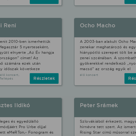
i Reni
Ocho Macho
Renit 2010-ben ismerhettük
A 2003-ban alakult Ocho Ma
egasztár 5 nyerteseként,
zenekar meghatározó és eg
gyütt elnyerte „Az Év hangja
hiánypótló szerepet tölt be a
országon” címet! Az
zenei szcénában. A szombath
nő számára ezek után
gyökerekkel rendelkező „nyo
y időszak következe
macsó” az ország egyik el
 élő koncert,
élő koncert
Részletek
Rés
fellépés
ztes Ildikó
Peter Srámek
leges és egyedülálló
Szlovákiából érkezett, magy
módjáért Pro Urbe díjjal
hírnévre tett szert. Az ismer
tett eMeRTon,- Fonogram és
Rising Star című műsorral sz