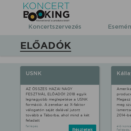
Koncertbooking
|
Koncertszervezés
Esemén
Koncertszervezés
ELŐADÓK
|
Előadó
USNK
Káll
lista
AZ ÖSSZES HAZAI NAGY
Amerika
|
FESZTIVÁL ELŐADÓI! 2018 egyik
produce
legnagyobb meglepetése a USNK
Megaszt
formáció. A zenekar az X-faktor
meg sz
Közvetlenül
válogatón saját dalával jutott
ismerts
tovább a Táborba, ahol mind a két
2014-be
feladatt
a
fellépés
élő konce
Részletek
fellépés,