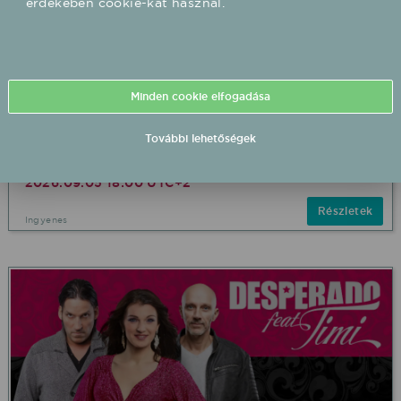
érdekében cookie-kat használ.
Minden cookie elfogadása
Pacsirták 2026/09/05 18:00 Szüreti mulatság
További lehetőségek
fellépés
Lispeszentadorján Szüreti mulatság
2026.09.05 18:00 UTC+2
Részletek
Ingyenes