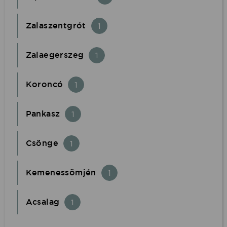
Zalaszentgrót
1
Zalaegerszeg
1
Koroncó
1
Pankasz
1
Csönge
1
Kemenessömjén
1
Acsalag
1