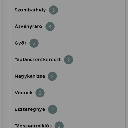
Szombathely
3
Ásványráró
3
Győr
2
Táplánszentkereszt
2
Nagykanizsa
2
Vönöck
2
Eszteregnye
2
Tápszentmiklós
2