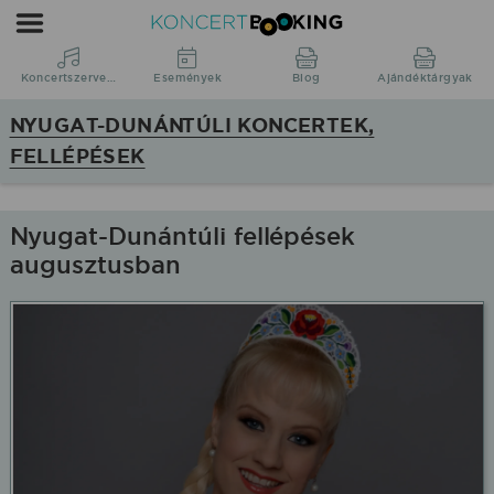
Koncertbooking
|
Koncertszervezés
Koncertszervezés
Események
Blog
Ajándéktárgyak
|
NYUGAT-DUNÁNTÚLI KONCERTEK,
Koncertek
FELLÉPÉSEK
Nyugat-
Dunántúl
régióban
Nyugat-Dunántúli fellépések
augusztusban