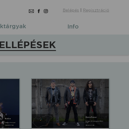
Belépés
|
Regisztráció
ktárgyak
Info
ELLÉPÉSEK