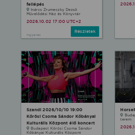
2026.
fellépés
Inárcs Zrumeczky Dezső
Művelődési Ház és Könyvtár
2026.10.02 17:00 UTC+2
Részletek
Ingyenes
Szandi 2026/10/10 19:00
Horse
Buda
Kőrösi Csoma Sándor Kőbányai
terem
Kulturális Központ élő koncert
2026.1
Budapest Kőrösi Csoma Sándor
Kőbányai Kulturális Központ