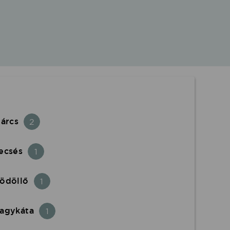
nárcs
2
ecsés
1
ödöllő
1
agykáta
1