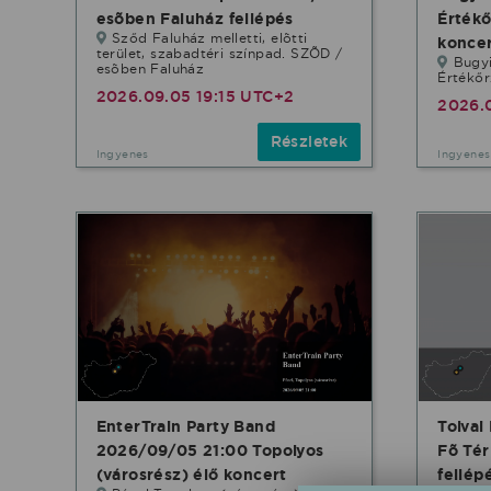
esõben Faluház fellépés
Értékő
Sződ Faluház melletti, elõtti
konce
terület, szabadtéri színpad. SZÕD /
Bugy
esõben Faluház
Értékőr
2026.09.05 19:15 UTC+2
2026.
Részletek
Ingyenes
Ingyenes
EnterTrain Party Band
Tolvai
2026/09/05 21:00 Topolyos
Fõ Tér
(városrész) élő koncert
fellép