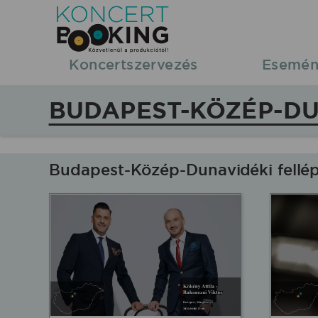
Koncertbooking
|
Koncertszervezés
Esemén
Koncertszervezés
BUDAPEST-KÖZÉP-DU
|
Koncertek
Budapest-Közép-Dunavidéki fellé
Budapest-
Közép-
Dunavidék
régióban