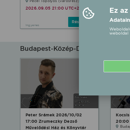
Pécel Topolyos (városrész)
Gyömr
Színpa
2026.09.05 21:00 UTC+2
Ez az
2026.
Adatain
Részletek
Ingyenes
Ingyenes
Weboldalu
weboldal 
Budapest-Közép-Dunavidéki fellé
Peter Srámek 2026/10/02
Kocsis
17:00 Zrumeczky Dezső
20:00 
Buda
Művelődési Ház és Könyvtár