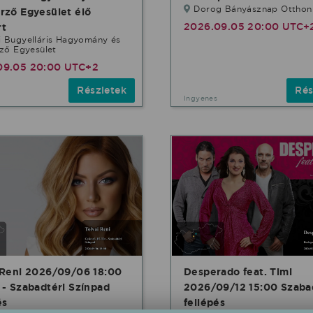
Dorog Bányásznap Otthon 
rző Egyesület élő
2026.09.05 20:00 UTC+
rt
i Bugyelláris Hagyomány és
ző Egyesület
09.05 20:00 UTC+2
Részletek
Rés
Ingyenes
 Reni 2026/09/06 18:00
Desperado feat. Timi
 - Szabadtéri Színpad
2026/09/12 15:00 Szaba
és
fellépés