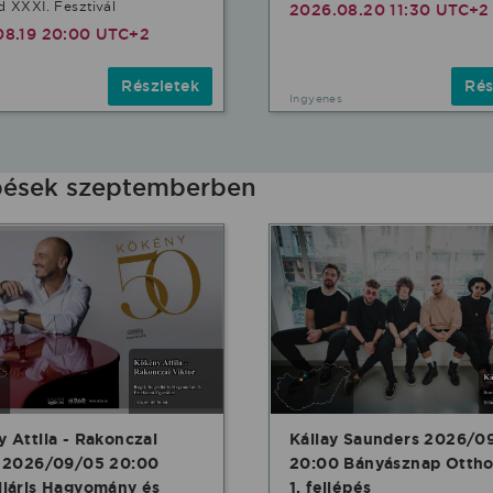
 XXXI. Fesztivál
2026.08.20 11:30 UTC+2
08.19 20:00 UTC+2
Részletek
Rés
Ingyenes
épések szeptemberben
 Attila - Rakonczai
Kállay Saunders 2026/0
r 2026/09/05 20:00
20:00 Bányásznap Ottho
láris Hagyomány és
1. fellépés