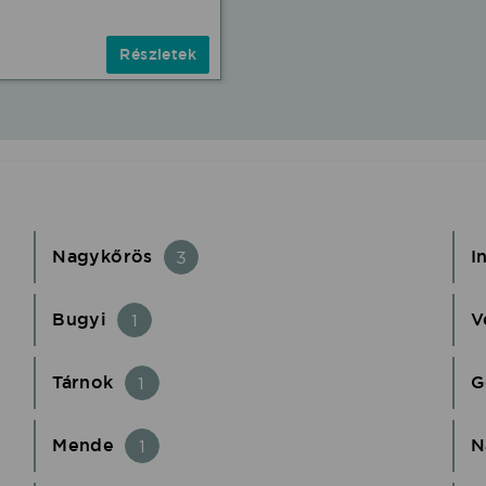
Részletek
Nagykőrös
I
3
Bugyi
V
1
Tárnok
G
1
Mende
N
1