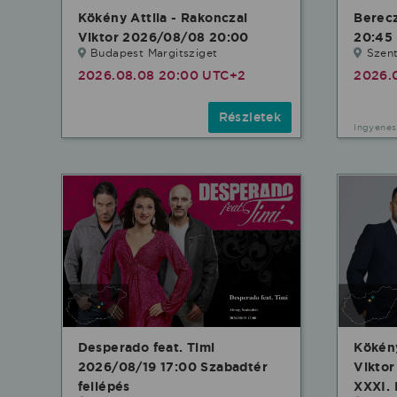
Kökény Attila - Rakonczai
Berec
Viktor 2026/08/08 20:00
20:45 
Budapest Margitsziget
Szent
2026.08.08 20:00 UTC+2
2026.
Részletek
Ingyenes
Desperado feat. Timi
Kökény
2026/08/19 17:00 Szabadtér
Vikto
fellépés
XXXI. 