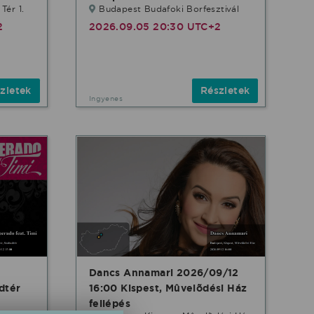
Tér 1.
Budapest Budafoki Borfesztivál
2
2026.09.05 20:30 UTC+2
zletek
Részletek
Ingyenes
Dancs Annamari 2026/09/12
dtér
16:00 Kispest, Mûvelõdési Ház
fellépés