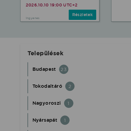
2026.10.10 19:00 UTC+2
Részletek
Ingyenes
Települések
Budapest
23
Tokodaltáró
2
Nagyoroszi
1
Nyársapát
1