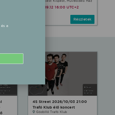
Budapest Kispest, Mûvelõdési Ház
2026.09.12 16:00 UTC+2
zletek
Részletek
Ingyenes
 és a
i
4S Street 2026/10/03 21:00
0
Trafó Klub élő koncert
Gödöllő Trafó Klub
lő