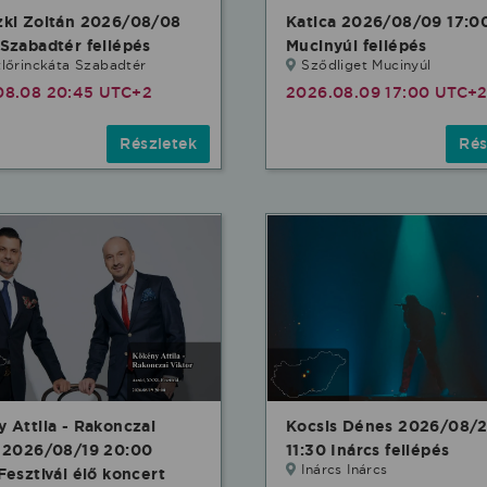
zki Zoltán 2026/08/08
Katica 2026/08/09 17:0
Szabadtér fellépés
Mucinyúl fellépés
lőrinckáta Szabadtér
Sződliget Mucinyúl
08.08 20:45 UTC+2
2026.08.09 17:00 UTC+
Részletek
Rés
 Attila - Rakonczai
Kocsis Dénes 2026/08/
r 2026/08/19 20:00
11:30 Inárcs fellépés
Inárcs Inárcs
Fesztivál élő koncert