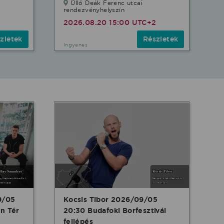
Üllő Deák Ferenc utcai
rendezvényhelyszín
2026.08.20 15:00 UTC+2
zletek
Részletek
Ingyenes
9/05
Kocsis Tibor 2026/09/05
n Tér
20:30 Budafoki Borfesztivál
fellépés