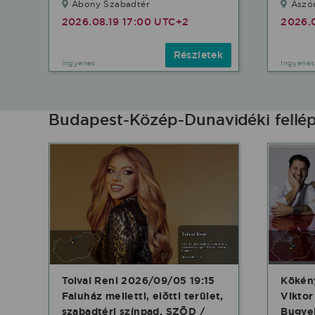
Abony Szabadtér
Aszód
2026.08.19 17:00 UTC+2
2026.
Részletek
Ingyenes
Ingyenes
Budapest-Közép-Dunavidéki fell
Tolvai Reni 2026/09/05 19:15
Kökény
Faluház melletti, elõtti terület,
Vikto
szabadtéri színpad. SZÕD /
Bugyel