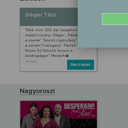
Sláger Tibó
Több mint 300 dal megalkotója,
mejből tucanyi Sláger , Például: "Kék
a szeme" Táncolj cigánylány" Amikor
a szívem"Csalogány" Péntek 13"
Rossz fiú"Készülj hozom a
boldogságot" Mesterh�
fellépés
Részletek
Nagyoroszi