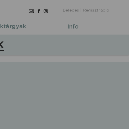
Belépés
|
Regisztráció
ktárgyak
Info
K