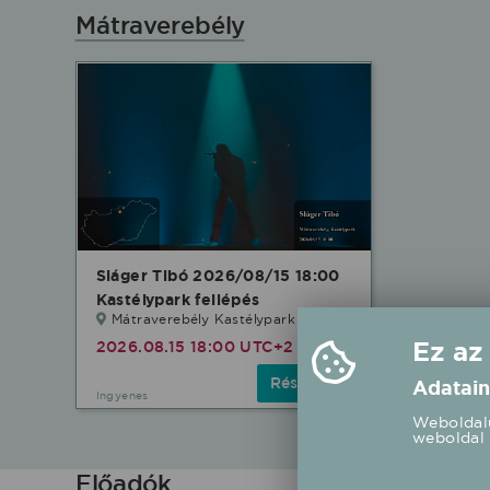
Mátraverebély
Sláger Tibó 2026/08/15 18:00
Kastélypark fellépés
Mátraverebély Kastélypark
Ez az
2026.08.15 18:00 UTC+2
Részletek
Adatain
Ingyenes
Weboldalu
weboldal 
Előadók