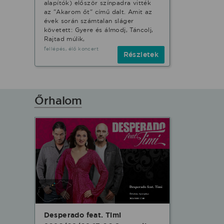
alapítók) először színpadra vitték
az "Akarom őt" című dalt. Amit az
évek során számtalan sláger
követett: Gyere és álmodj, Táncolj,
Rajtad múlik,
fellépés, élő koncert
Részletek
Őrhalom
Desperado feat. Timi