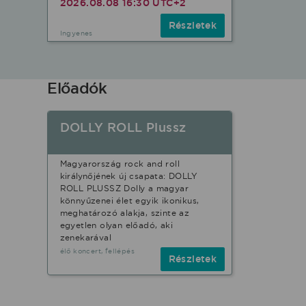
2026.08.08 16:30 UTC+2
Részletek
Ingyenes
Előadók
DOLLY ROLL Plussz
Magyarország rock and roll
királynőjének új csapata: DOLLY
ROLL PLUSSZ Dolly a magyar
könnyűzenei élet egyik ikonikus,
meghatározó alakja, szinte az
egyetlen olyan előadó, aki
zenekarával
élő koncert, fellépés
Részletek