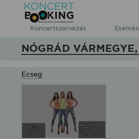
KoncertBooking
|
Koncertszervezés
Esemén
Koncertszervezés
NÓGRÁD VÁRMEGYE, 
|
Nógrád
Ecseg
vármegye,
koncertek,
fellépések