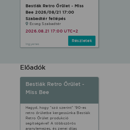
Bestiák Retro Őrület - Miss
Bee 2026/08/21 17:00
Szabadtér fellépés
Ecseg Szabadtér
2026.08.21 17:00 UTC+2
Részletek
Ingyenes
Előadók
Bestiák Retro Őrület -
Miss Bee
Hagyd, hogy "szó szerint" ’90-es
retro őrületbe kergessünka Bestiák
Retro Őrület produkció
segítségével! A többszörös
aranylemezes, és zenei díjas