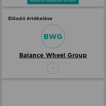
Navigáció megnyitása új lapon
Előadó értékelése
BWG
Balance Wheel Group
-