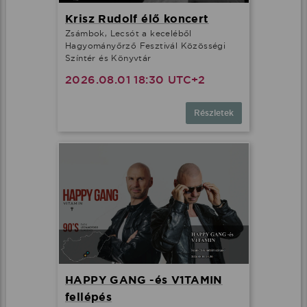
Krisz Rudolf élő koncert
Zsámbok, Lecsót a keceléből
Hagyományőrző Fesztivál Közösségi
Színtér és Könyvtár
2026.08.01 18:30 UTC+2
Részletek
HAPPY GANG -és V1TAMIN
fellépés