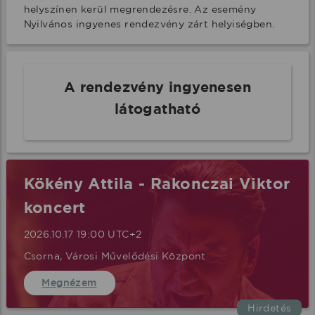
helyszínen kerül megrendezésre. Az esemény 
Nyilvános ingyenes rendezvény zárt helyiségben.
A rendezvény ingyenesen
látogatható
Kökény Attila - Rakonczai Viktor
koncert
2026.10.17 19:00 UTC+2
Csorna, Városi Művelődési Központ
Megnézem
Hirdetés