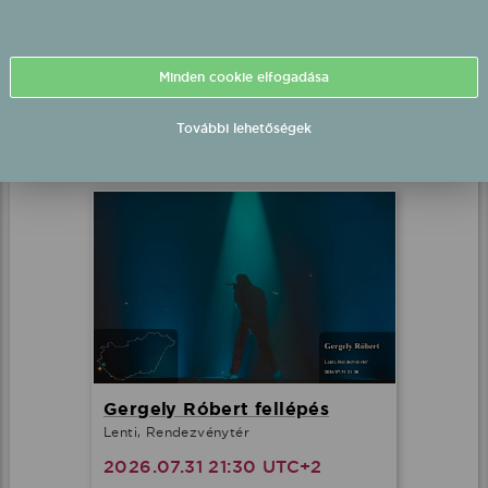
Peter Srámek fellépés
Nyíregyháza, Sóstó Garden
Minden cookie elfogadása
2026.07.31 21:30 UTC+2
További lehetőségek
Részletek
Gergely Róbert fellépés
Lenti, Rendezvénytér
2026.07.31 21:30 UTC+2