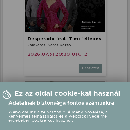
Desperado feat. Timi fellépés
Zalakaros, Karos Korzó
2026.07.31 20:30 UTC+2
Részletek
Ez az oldal cookie-kat használ
Adatainak biztonsága fontos számunkra
Weboldalunk a felhasználói élmény növelése, a
kényelmes felhasználás és a weboldal védelme
érdekében cookie-kat használ.