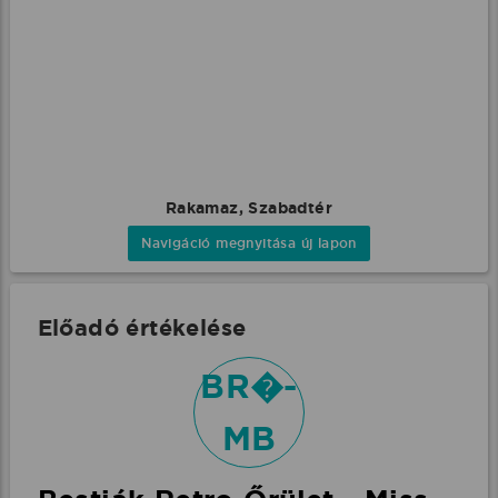
Rakamaz, Szabadtér
Navigáció megnyitása új lapon
Előadó értékelése
BR�-
MB