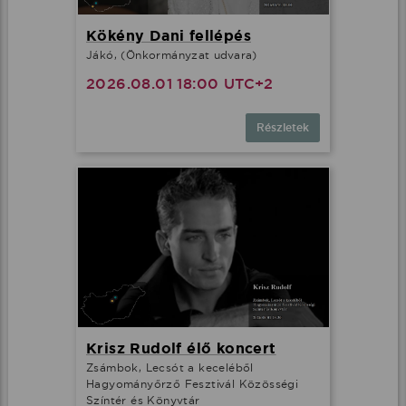
Kökény Dani fellépés
Jákó, (Önkormányzat udvara)
2026.08.01 18:00 UTC+2
Részletek
Krisz Rudolf élő koncert
Zsámbok, Lecsót a keceléből
Hagyományőrző Fesztivál Közösségi
Színtér és Könyvtár