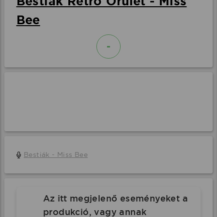
Bestiák Retro Őrület - Miss
Bee
-
Bestiák - Miss Bee
Az itt megjelenő eseményeket a
produkció, vagy annak