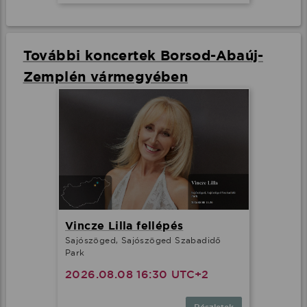
További koncertek Borsod-Abaúj-
Zemplén vármegyében
Vincze Lilla fellépés
Sajószöged, Sajószöged Szabadidő
Park
2026.08.08 16:30 UTC+2