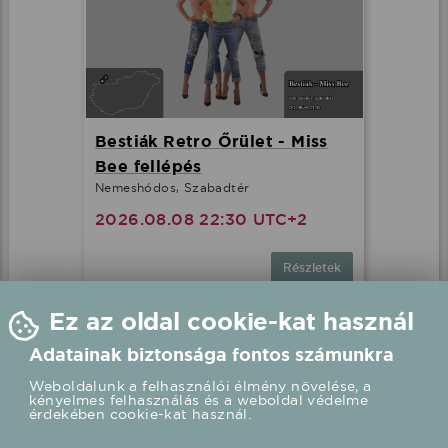
Bestiák Retro Őrület - Miss
Bee fellépés
Nemeshódos, Szabadtér
2026.08.08 22:30 UTC+2
Részletek
Ez az oldal cookie-kat használ
Adatainak biztonsága fontos számunkra
Weboldalunk a felhasználói élmény növelése, a
kényelmes felhasználás és a weboldal védelme
érdekében cookie-kat használ.