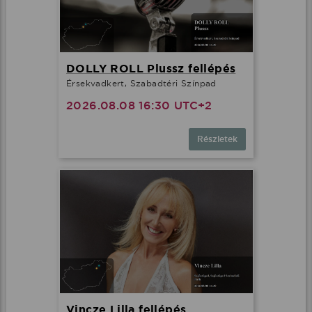
DOLLY ROLL Plussz fellépés
Érsekvadkert, Szabadtéri Színpad
2026.08.08 16:30 UTC+2
Részletek
Vincze Lilla fellépés