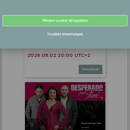
Minden cookie elfogadása
További lehetőségek
Szandi fellépés
Párkány, Sétálóutca Párkány
2026.08.02 20:00 UTC+2
Részletek