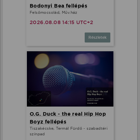
Bodonyi Bea fellépés
Felsőmocsolád, Műv.ház
2026.08.08 14:15 UTC+2
Részletek
O.G. Duck - the real Hip Hop
Boyz fellépés
Tiszakécske, Termál Fürdő - szabadtéri
színpad