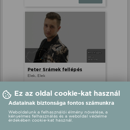
Peter Srámek fellépés
Elek, Elek
2026.08.02 19:00 UTC+2
Ez az oldal cookie-kat használ
Részletek
Adatainak biztonsága fontos számunkra
Weboldalunk a felhasználói élmény növelése, a
kényelmes felhasználás és a weboldal védelme
érdekében cookie-kat használ.