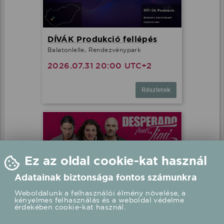
DÍVÁK Produkció fellépés
Balatonlelle, Rendezvénypark
2026.07.31 20:00 UTC+2
Részletek
Ez az oldal cookie-kat használ
Adatainak biztonsága fontos számunkra
Weboldalunk a felhasználói élmény növelése, a
kényelmes felhasználás és a weboldal védelme
érdekében cookie-kat használ.
Desperado feat. Timi fellépés
Zalakaros, Karos Korzó