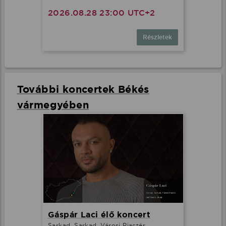
2026.08.28 23:00 UTC+2
Részletek
További koncertek Békés
vármegyében
Gáspár Laci élő koncert
Sarkad, Sarkad, Városi Piactér