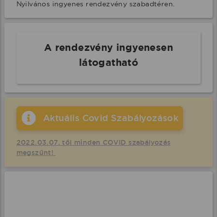
Nyilvános ingyenes rendezvény szabadtéren.
A rendezvény ingyenesen
látogatható
Aktuális Covid Szabályozások
2022.03.07. től minden COVID szabályozás
megszűnt!