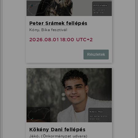
Peter Srámek fellépés
Kóny, Bika fesztivál
2026.08.01 18:00 UTC+2
Részletek
Kökény Dani fellépés
Jákó, (Önkormányzat udvara)