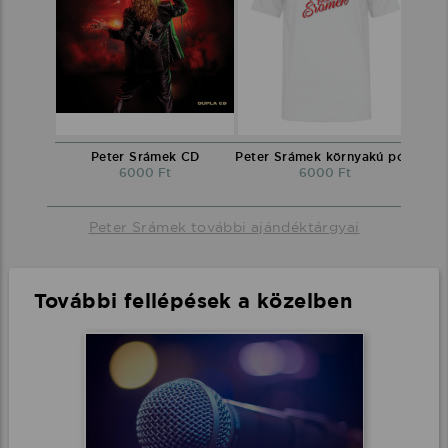
Peter Srámek CD
Peter Srámek környakú póló
6000 Ft
6000 Ft
Peter Srámek további ajándéktárgyai
További fellépések a közelben