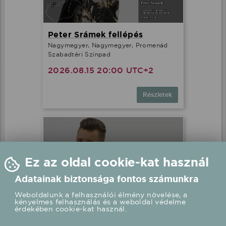
Peter Srámek fellépés
Nagymegyer, Nagymegyer, Promenád
Szabadtéri Színpad
2026.08.15 20:00 UTC+2
Részletek
Ez az oldal cookie-kat használ
Adatainak biztonsága fontos számunkra
Weboldalunk a felhasználói élmény növelése, a
kényelmes felhasználás és a weboldal védelme
érdekében cookie-kat használ.
Peter Srámek fellépés