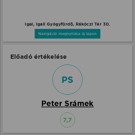
Igal, Igali Gyógyfürdõ, Rákóczi Tér 30.
Navigáció megnyitása új lapon
Előadó értékelése
PS
Peter Srámek
7,7