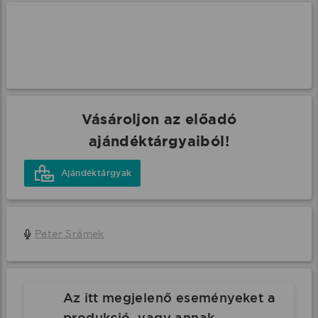
Vásároljon az előadó
ajándéktárgyaiból!
Ajándéktárgyak
Peter Srámek
Az itt megjelenő eseményeket a
produkció, vagy annak