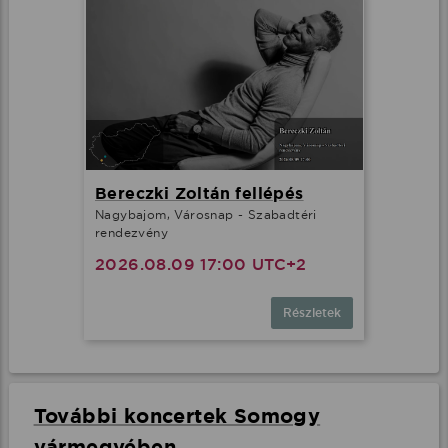
Bereczki Zoltán fellépés
Nagybajom, Városnap - Szabadtéri
rendezvény
2026.08.09 17:00 UTC+2
Részletek
További koncertek Somogy
vármegyében