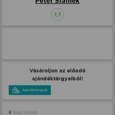
Peter Srámek
7,7
Vásároljon az előadó
ajándéktárgyaiból!
Ajándéktárgyak
Peter Srámek