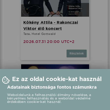
Kökény Attila - Rakonczai
Viktor élő koncert
Tata, Hotel Gottwald
2026.07.31 20:00 UTC+2
Részletek
Ez az oldal cookie-kat használ
Adatainak biztonsága fontos számunkra
Weboldalunk a felhasználói élmény növelése, a
kényelmes felhasználás és a weboldal védelme
érdekében cookie-kat használ.