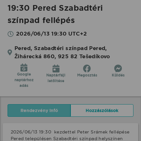
19:30 Pered Szabadtéri
színpad fellépés
2026/06/13 19:30 UTC+2
Pered, Szabadtéri színpad Pered,
Žihárecká 860, 925 82 Tešedíkovo
Google
Naptárfájl
Megosztás
Küldés
naptárhoz
letöltése
adás
Rendezvény infó
Hozzászólások
2026/06/13 19:30  kezdettel Peter Srámek fellépése 
Pered településen Szabadtéri színpad helyszínen 