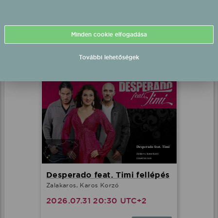
DÍVÁK Produkció fellépés
Balatonlelle, Rendezvénypark
2026.07.31 20:00 UTC+2
Minden cookie elfogadása
Részletek
További lehetőségek
Desperado feat. Timi fellépés
Zalakaros, Karos Korzó
2026.07.31 20:30 UTC+2