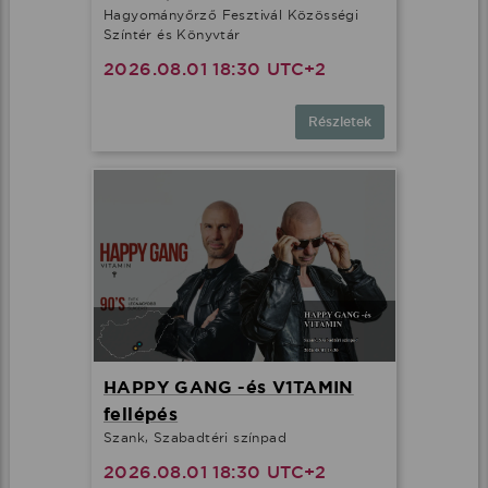
Hagyományőrző Fesztivál Közösségi
Színtér és Könyvtár
2026.08.01 18:30 UTC+2
Részletek
HAPPY GANG -és V1TAMIN
fellépés
Szank, Szabadtéri színpad
2026.08.01 18:30 UTC+2