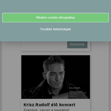
Minden cookie elfogadása
Kökény Dani fellépés
Jákó, (Önkormányzat udvara)
További lehetőségek
2026.08.01 18:00 UTC+2
Részletek
Krisz Rudolf élő koncert
Zsámbok, Lecsót a keceléből