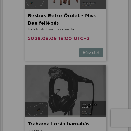
Bestiák Retro Őrület - Miss
Bee fellépés
Balatonföldvár, Szabadtér
2026.08.06 18:00 UTC+2
Részletek
Trabarna Lorán barnabás
Szolnok, .