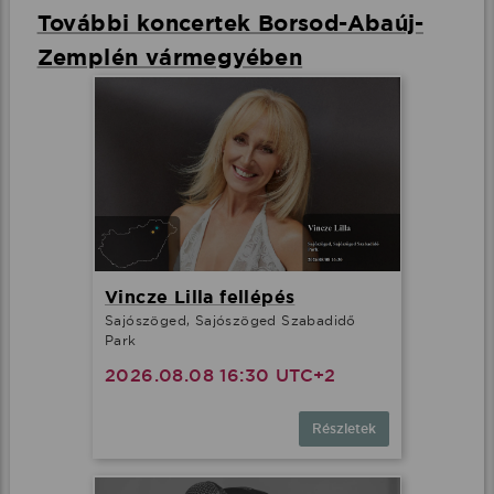
További koncertek Borsod-Abaúj-
Zemplén vármegyében
Vincze Lilla fellépés
Sajószöged, Sajószöged Szabadidő
Park
2026.08.08 16:30 UTC+2
Részletek