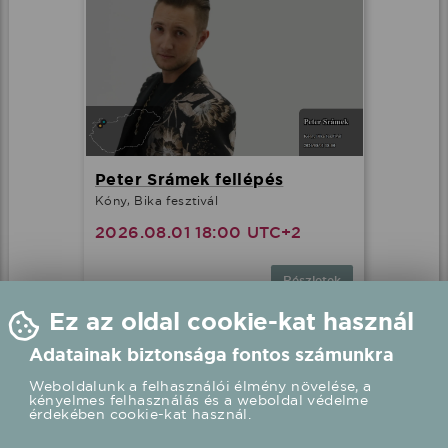
Peter Srámek fellépés
Kóny, Bika fesztivál
2026.08.01 18:00 UTC+2
Részletek
Ez az oldal cookie-kat használ
Adatainak biztonsága fontos számunkra
Weboldalunk a felhasználói élmény növelése, a
kényelmes felhasználás és a weboldal védelme
érdekében cookie-kat használ.