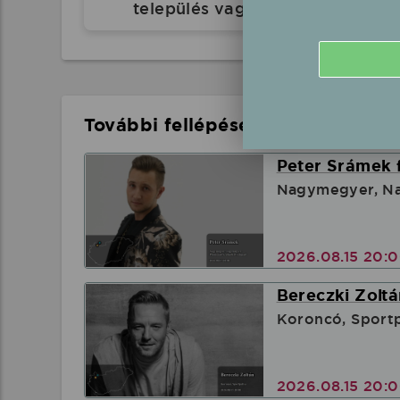
település vagy eseményhelyszín
További fellépések a közelben
Peter Srámek 
Nagymegyer, Na
2026.08.15 20:
Bereczki Zoltá
Koroncó, Sport
2026.08.15 20: