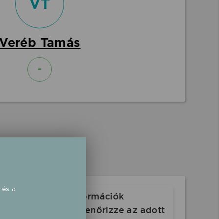
VT
Veréb Tamás
-
 és a
Az oldalon lévő információk
. Indulás előtt ellenőrizze az adott