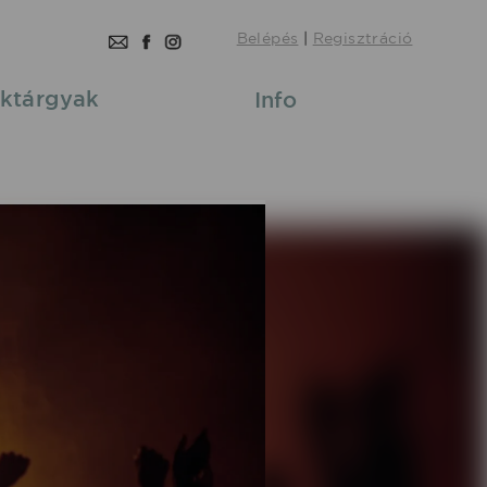
Belépés
|
Regisztráció
ktárgyak
Info