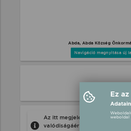
Abda, Abda Község Önkorm
Navigáció megnyitása új l
Ez az
Adatain
Weboldalu
Az itt megjelenő eseményeket a 
weboldal 
valódiságáért a Koncertbooking.