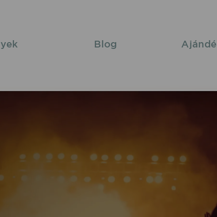
yek
Blog
Ajándé