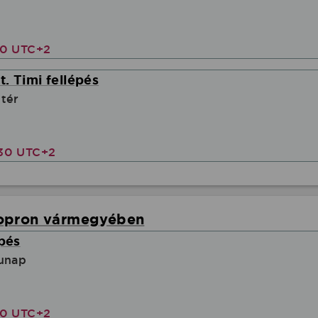
00 UTC+2
. Timi fellépés
tér
30 UTC+2
Sopron vármegyében
épés
lunap
00 UTC+2