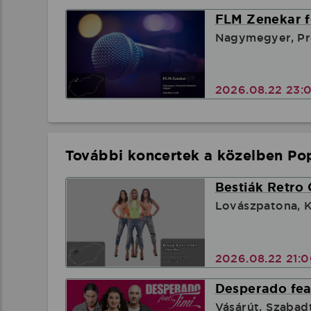
FLM Zenekar f
Nagymegyer, Pr
2026.08.22 23:
További koncertek a közelben Pop
Bestiák Retro 
Lovászpatona, K
2026.08.22 21:
Desperado feat
Vásárút, Szabad