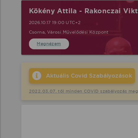
Kökény Attila - Rakonczai Vik
2026.10.17 19:00 UTC+2
Csorna, Városi Művelődési Központ
Megnézem
Aktuális Covid Szabályozások
2022.03.07. től minden COVID szabályozás me