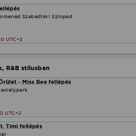
ellépés
omenád Szabadtéri Színpad
00 UTC+2
, R&B stílusban
Őrület - Miss Bee fellépés
astélypark
00 UTC+2
. Timi fellépés
tér