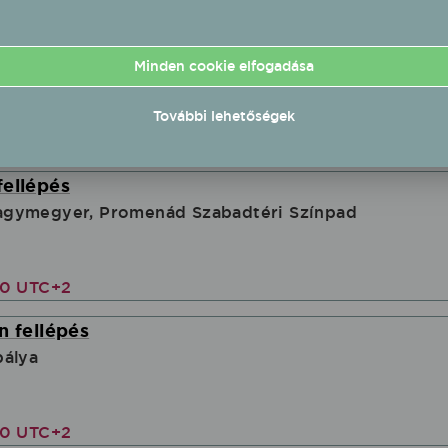
 oldalán is a rendezvény paramétereit.
Minden cookie elfogadása
További lehetőségek
fellépés
gymegyer, Promenád Szabadtéri Színpad
00 UTC+2
n fellépés
pálya
00 UTC+2