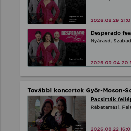
2026.08.29 21:
Desperado feat
Nyárasd, Szabad
2026.09.04 20:
További koncertek Győr-Moson-
Pacsirták fell
Rábatamási, Fa
2026.08.22 16: