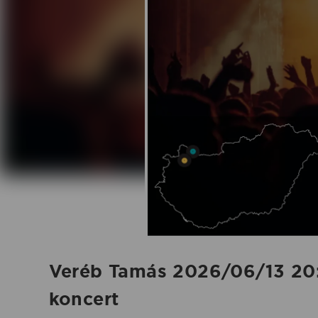
koncert
-
2026.06.13.
|
Koncertbooking
Veréb Tamás 2026/06/13 20
koncert