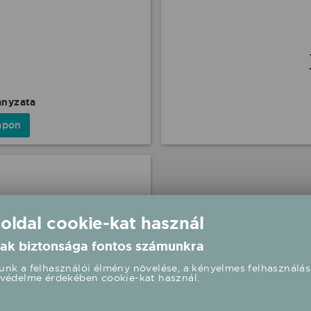
ányzata
apon
 oldal cookie-kat használ
ak biztonsága fontos számunkra
nk a felhasználói élmény növelése, a kényelmes felhasználás
produkció, vagy annak képviselője rögzítette. 
védelme érdekében cookie-kat használ.
com ennek kapcsán felelősséget nem tud vállalni