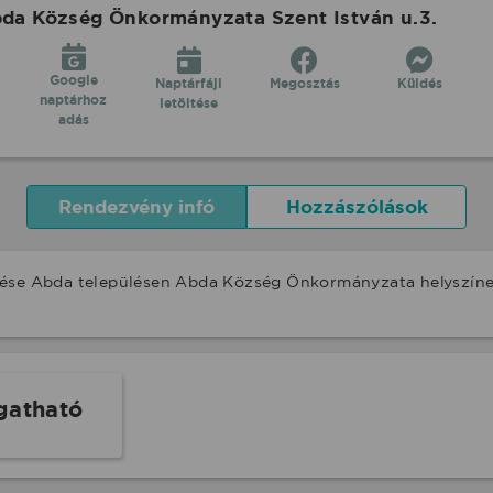
da Község Önkormányzata Szent István u.3.
Google
Naptárfájl
Megosztás
Küldés
naptárhoz
letöltése
adás
Rendezvény infó
Hozzászólások
pése Abda településen Abda Község Önkormányzata helyszíne
gatható