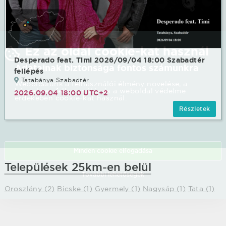
Ez az oldal cookie-kat használ
Desperado feat. Timi 2026/09/04 18:00 Szabadtér
Adatainak biztonsága fontos számunkra
fellépés
Tatabánya Szabadtér
Weboldalunk a felhasználói élmény növelése, a
kényelmes felhasználás és a weboldal védelme
2026.09.04 18:00 UTC+2
érdekében cookie-kat használ.
Részletek
Minden cookie elfogadása
Települések 25km-en belül
További lehetőségek
Oroszlány (2)
Bicske (1)
Gyermely (1)
Nagysáp (1)
Tata (1)