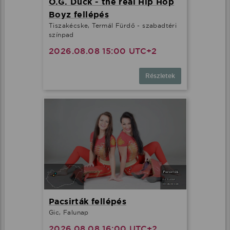
O.G. Duck - the real Hip Hop
Boyz fellépés
Tiszakécske, Termál Fürdő - szabadtéri
színpad
2026.08.08 15:00 UTC+2
Részletek
Pacsirták fellépés
Gic, Falunap
2026.08.08 16:00 UTC+2