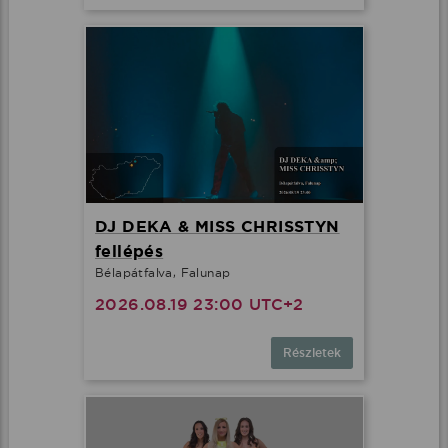
DJ DEKA & MISS CHRISSTYN
fellépés
Bélapátfalva, Falunap
2026.08.19 23:00 UTC+2
Részletek