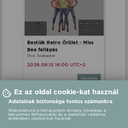
Bestiák Retro Őrület - Miss
Bee fellépés
Ózd, Szabadtér
2026.08.15 16:00 UTC+2
Részletek
Ez az oldal cookie-kat használ
Adatainak biztonsága fontos számunkra
Weboldalunk a felhasználói élmény növelése, a
kényelmes felhasználás és a weboldal védelme
érdekében cookie-kat használ.