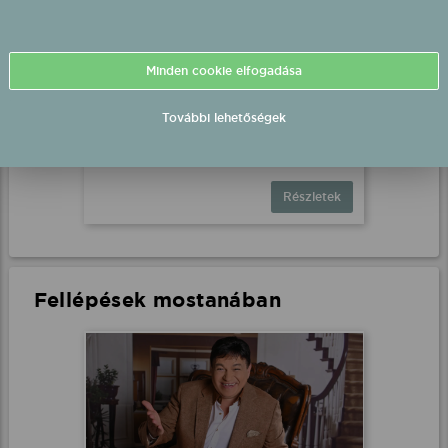
Bestiák Retro Őrület - Miss
Minden cookie elfogadása
Bee fellépés
Nemesbikk, Szabadtér
További lehetőségek
2026.08.15 19:00 UTC+2
Részletek
Fellépések mostanában