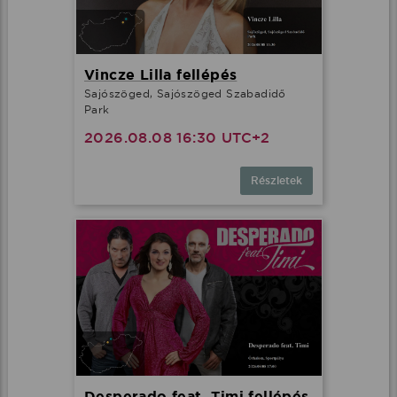
Vincze Lilla fellépés
Sajószöged, Sajószöged Szabadidő
Park
2026.08.08 16:30 UTC+2
Részletek
Desperado feat. Timi fellépés